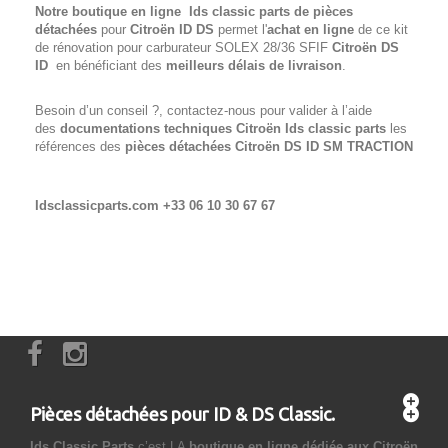
Notre boutique en ligne Ids classic parts de pièces
détachées
pour
Citroën ID DS
permet l'
achat en ligne
de ce kit
de rénovation pour carburateur SOLEX 28/36 SFIF
Citroën DS
ID
en bénéficiant des
meilleurs délais de livraison
.
Besoin d’un conseil ?, contactez-nous pour valider à l’aide
des
documentations techniques Citroën Ids classic parts
les
références des
pièces détachées Citroën
DS ID SM
TRACTION
Idsclassicparts.com +33 06 10 30 67 67
Pièces détachées pour ID & DS Classic.
Ids Classic Parts
c’est LA
boutique en ligne dédiée aux Citroën