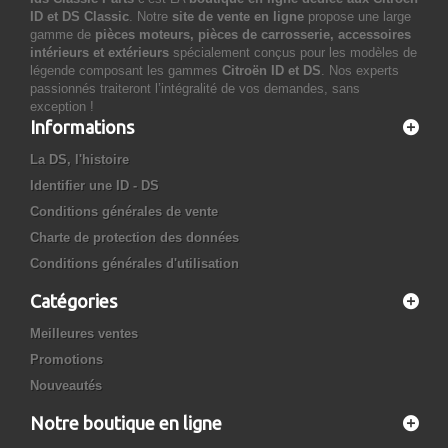
ID et DS Classic
. Notre
site de vente en ligne
propose une large
gamme de
pièces moteurs, pièces de carrosserie, accessoires
intérieurs et extérieurs
spécialement conçus pour les modèles de
légende composant les gammes
Citroën ID et DS
. Nos experts
passionnés traiteront l’intégralité de vos demandes, sans
exception !
Informations
La DS, l'histoire
Identifier une ID - DS
Conditions générales de vente
Charte de protection des données
Conditions générales d'utilisation
Catégories
Meilleures ventes
Promotions
Nouveautés
Notre boutique en ligne