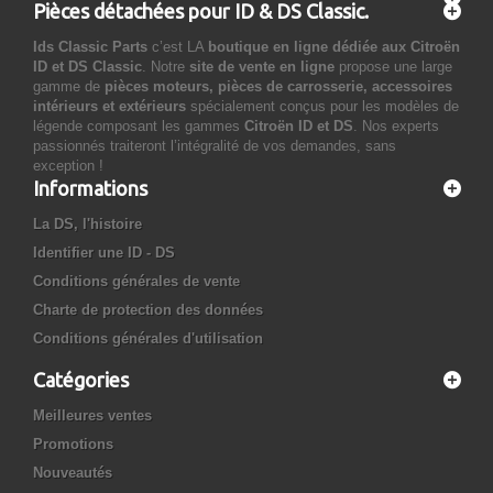
Pièces détachées pour ID & DS Classic.
Ids Classic Parts
c’est LA
boutique en ligne dédiée aux Citroën
ID et DS Classic
. Notre
site de vente en ligne
propose une large
gamme de
pièces moteurs, pièces de carrosserie, accessoires
intérieurs et extérieurs
spécialement conçus pour les modèles de
légende composant les gammes
Citroën ID et DS
. Nos experts
passionnés traiteront l’intégralité de vos demandes, sans
exception !
Informations
La DS, l'histoire
Identifier une ID - DS
Conditions générales de vente
Charte de protection des données
Conditions générales d'utilisation
Catégories
Meilleures ventes
Promotions
Nouveautés