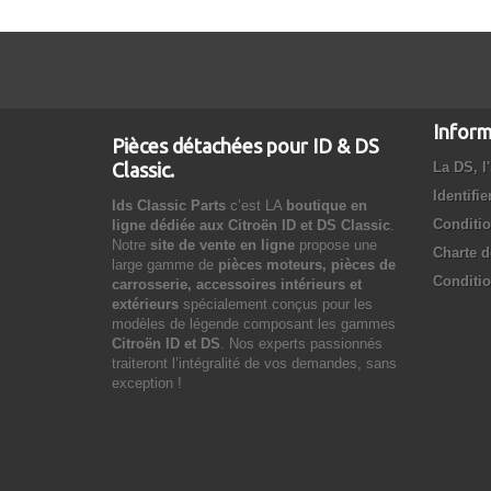
Inform
Pièces détachées pour ID & DS
Classic.
La DS, l'
Identifie
Ids Classic Parts
c’est LA
boutique en
Conditio
ligne dédiée aux Citroën ID et DS Classic
.
Notre
site de vente en ligne
propose une
Charte d
large gamme de
pièces moteurs, pièces de
Conditio
carrosserie, accessoires intérieurs et
extérieurs
spécialement conçus pour les
modèles de légende composant les gammes
Citroën ID et DS
. Nos experts passionnés
traiteront l’intégralité de vos demandes, sans
exception !