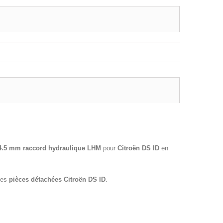
4.5 mm raccord hydraulique LHM
pour
Citroën DS ID
en
des
pièces détachées Citroën
DS ID
.