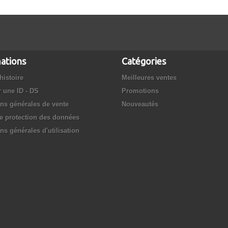
ations
Catégories
histoire
Meilleures ventes
r une ID - DS
Promotions
ns générales de vente
Nouveautés
e protection des données
ns générales d'utilisation