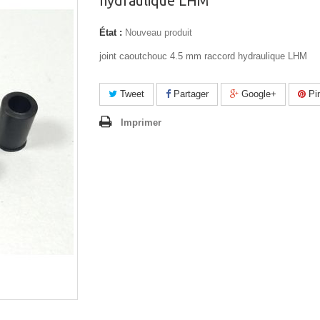
hydraulique LHM
État :
Nouveau produit
joint caoutchouc 4.5 mm raccord hydraulique LHM
Tweet
Partager
Google+
Pin
Imprimer