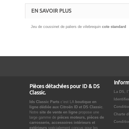
EN SAVOIR PLUS
Jeu de coussinet de paliers de vilebrequin
cote standard
Inform
Pièces détachées pour ID & DS
Classic.
La DS, l'
Identifie
Ids Classic Parts
c’est LA
boutique en
Conditio
ligne dédiée aux Citroën ID et DS Classic
.
Notre
site de vente en ligne
propose une
Charte d
large gamme de
pièces moteurs, pièces de
Conditio
carrosserie, accessoires intérieurs et
extérieurs
spécialement conçus pour les