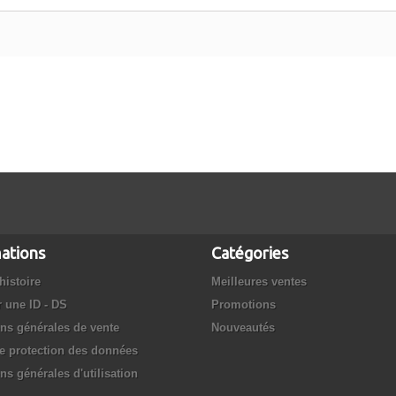
ations
Catégories
histoire
Meilleures ventes
r une ID - DS
Promotions
ns générales de vente
Nouveautés
e protection des données
ns générales d'utilisation