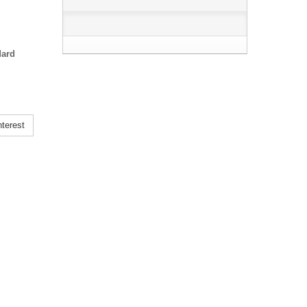
dard
terest