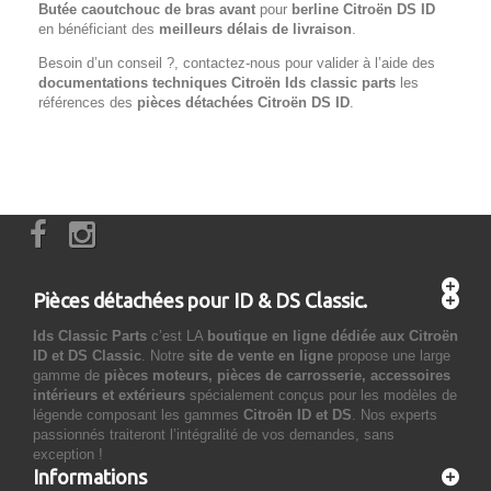
Butée caoutchouc de bras avant
pour
berline Citroën DS ID
en bénéficiant des
meilleurs délais de livraison
.
Besoin d’un conseil ?, contactez-nous pour valider à l’aide des
documentations techniques Citroën Ids classic parts
les
références des
pièces détachées Citroën
DS ID
.
Pièces détachées pour ID & DS Classic.
Ids Classic Parts
c’est LA
boutique en ligne dédiée aux Citroën
ID et DS Classic
. Notre
site de vente en ligne
propose une large
gamme de
pièces moteurs, pièces de carrosserie, accessoires
intérieurs et extérieurs
spécialement conçus pour les modèles de
légende composant les gammes
Citroën ID et DS
. Nos experts
passionnés traiteront l’intégralité de vos demandes, sans
exception !
Informations