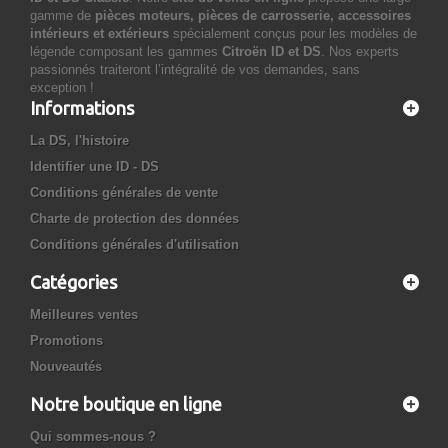
gamme de
pièces moteurs, pièces de carrosserie, accessoires
intérieurs et extérieurs
spécialement conçus pour les modèles de
légende composant les gammes
Citroën ID et DS
. Nos experts
passionnés traiteront l’intégralité de vos demandes, sans
exception !
Informations
La DS, l'histoire
Identifier une ID - DS
Conditions générales de vente
Charte de protection des données
Conditions générales d'utilisation
Catégories
Meilleures ventes
Promotions
Nouveautés
Notre boutique en ligne
Qui sommes-nous ?