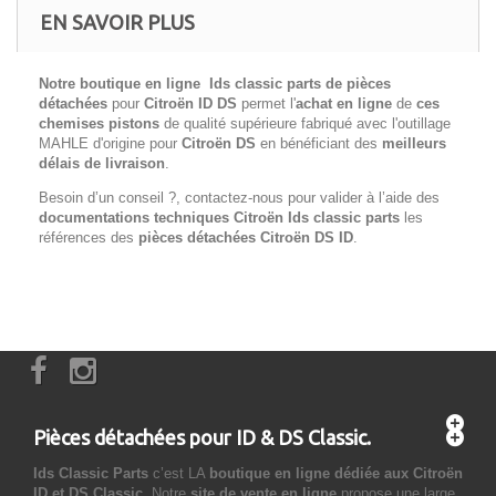
EN SAVOIR PLUS
Notre boutique en ligne Ids classic parts de pièces
détachées
pour
Citroën ID DS
permet l'
achat en ligne
de
ces
chemises pistons
de qualité supérieure fabriqué avec l'outillage
MAHLE d'origine pour
Citroën DS
en bénéficiant des
meilleurs
délais de livraison
.
Besoin d’un conseil ?, contactez-nous pour valider à l’aide des
documentations techniques Citroën Ids classic parts
les
références des
pièces détachées Citroën
DS ID
.
Pièces détachées pour ID & DS Classic.
Ids Classic Parts
c’est LA
boutique en ligne dédiée aux Citroën
ID et DS Classic
. Notre
site de vente en ligne
propose une large