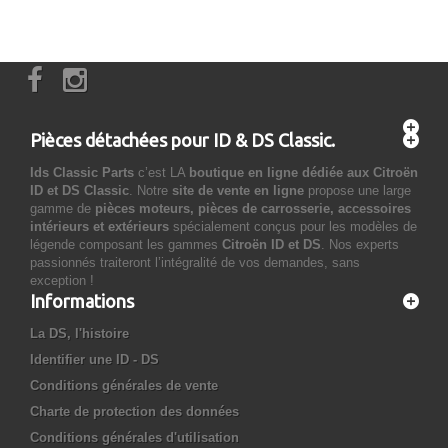
Pièces détachées pour ID & DS Classic.
Ids Classic Parts
c’est LA
boutique en ligne dédiée aux Citroën
ID et DS Classic
. Notre
site de vente en ligne
propose une large
gamme de
pièces moteurs, pièces de carrosserie, accessoires
intérieurs et extérieurs
spécialement conçus pour les modèles de
légende composant les gammes
Citroën ID et DS
. Nos experts
passionnés traiteront l’intégralité de vos demandes, sans
exception !
Informations
La DS, l'histoire
Identifier une ID - DS
Conditions générales de vente
Charte de protection des données
Conditions générales d'utilisation