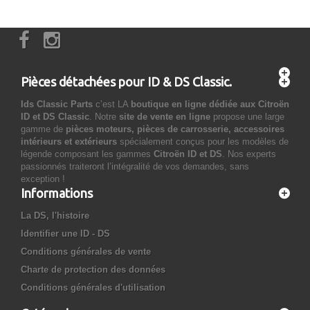
Pièces détachées pour ID & DS Classic.
Ids Classic Parts
c’est LA
boutique en ligne dédiée aux Citroën
ID et DS Classic
. Notre
site de vente en ligne
propose une large
gamme de
pièces moteurs, pièces de carrosserie, accessoires
intérieurs et extérieurs
spécialement conçus pour les modèles de
légende composant les gammes
Citroën ID et DS
. Nos experts
passionnés traiteront l’intégralité de vos demandes, sans
exception !
Informations
La DS, l'histoire
Identifier une ID - DS
Conditions générales de vente
Charte de protection des données
Conditions générales d'utilisation