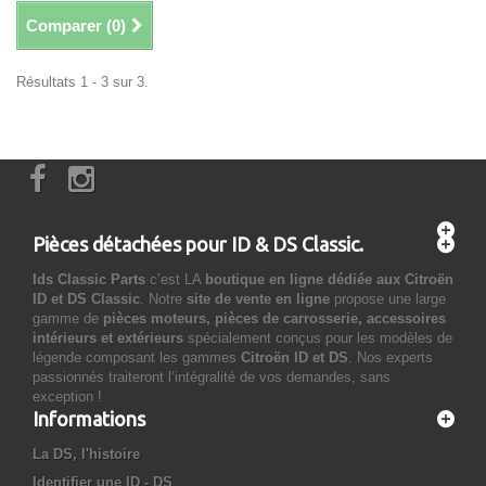
Comparer (
0
)
Résultats 1 - 3 sur 3.
Pièces détachées pour ID & DS Classic.
Ids Classic Parts
c’est LA
boutique en ligne dédiée aux Citroën
ID et DS Classic
. Notre
site de vente en ligne
propose une large
gamme de
pièces moteurs, pièces de carrosserie, accessoires
intérieurs et extérieurs
spécialement conçus pour les modèles de
légende composant les gammes
Citroën ID et DS
. Nos experts
passionnés traiteront l’intégralité de vos demandes, sans
exception !
Informations
La DS, l'histoire
Identifier une ID - DS