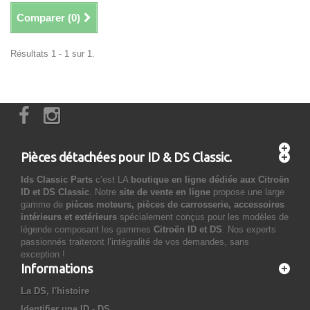
Comparer (
0
)
Résultats 1 - 1 sur 1.
Pièces détachées pour ID & DS Classic.
Ids Classic Parts
c’est LA
boutique en ligne dédiée aux Citroën
ID et DS Classic
. Notre
site de vente en ligne
propose une large
gamme de
pièces moteurs, pièces de carrosserie, accessoires
intérieurs et extérieurs
spécialement conçus pour les modèles de
légende composant les gammes
Citroën ID et DS
. Nos experts
passionnés traiteront l’intégralité de vos demandes, sans
exception !
Informations
La DS, l'histoire
Identifier une ID - DS