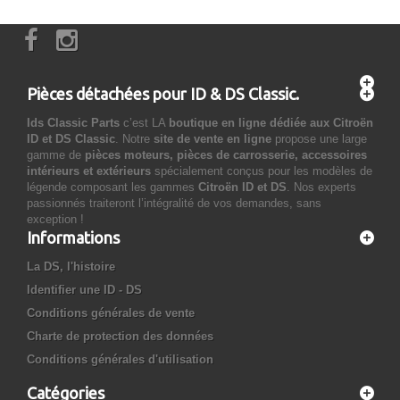
Pièces détachées pour ID & DS Classic.
Ids Classic Parts
c’est LA
boutique en ligne dédiée aux Citroën
ID et DS Classic
. Notre
site de vente en ligne
propose une large
gamme de
pièces moteurs, pièces de carrosserie, accessoires
intérieurs et extérieurs
spécialement conçus pour les modèles de
légende composant les gammes
Citroën ID et DS
. Nos experts
passionnés traiteront l’intégralité de vos demandes, sans
exception !
Informations
La DS, l'histoire
Identifier une ID - DS
Conditions générales de vente
Charte de protection des données
Conditions générales d'utilisation
Catégories